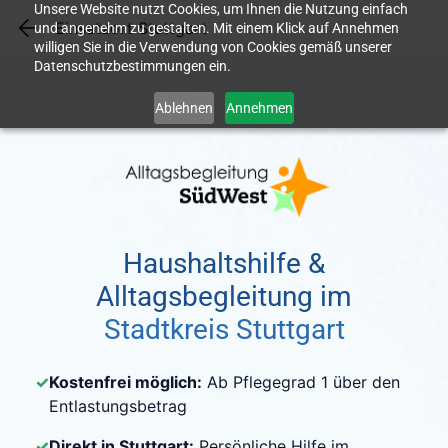
Unsere Website nutzt Cookies, um Ihnen die Nutzung einfach
Skip
Einsatzort Stuttgart
und angenehm zu gestalten. Mit einem Klick auf Annehmen
to
willigen Sie in die Verwendung von Cookies gemäß unserer
main
Datenschutzbestimmungen ein.
content
Ablehnen
Annehmen
Haushaltshilfe &
Alltagsbegleitung im
Stadtkreis Stuttgart
✓
Kostenfrei möglich:
Ab Pflegegrad 1 über den
Entlastungsbetrag
✓
Direkt in Stuttgart:
Persönliche Hilfe im